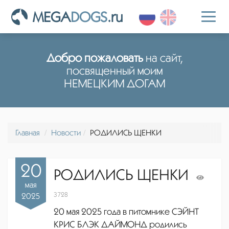
MEGA
DOGS
.ru
Toggl
naviga
Добро пожаловать
на сайт,
посвященный моим
НЕМЕЦКИМ ДОГАМ
Главная
Новости
РОДИЛИСЬ ЩЕНКИ
20
РОДИЛИСЬ ЩЕНКИ
мая
3728
2025
20 мая 2025 года в питомнике СЭЙНТ
КРИС БЛЭК ДАЙМОНД родились