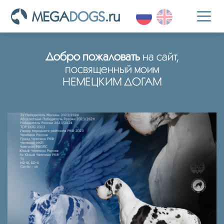
MEGA
DOGS
.ru
Toggl
naviga
Добро пожаловать
на сайт,
посвященный моим
НЕМЕЦКИМ ДОГАМ