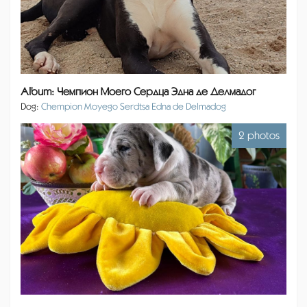
Album: Чемпион Моего Сердца Эдна де Делмадог
Dog:
Chempion Moyego Serdtsa Edna de Delmadog
2 photos