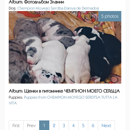
Album: Фотоальбом Элании
Dog:
Chempion Moyego Serdtsa Elaniya de Delmadog
5 photos
Album: Щенки в питомнике ЧЕМПИОН МОЕГО СЕРДЦА
Puppies:
Puppies from CHEMPION MOYEGO SERDTSA TUTTA LA
VITA
First
Prev
1
2
3
4
5
6
Next