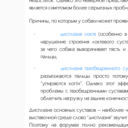
недостаток. Однако это неверное представ
является симптомом более серьезных пробл
Причины, по которым у собаки может прояви
·
дисплазия локтя
(особенно в
нарушение строения локтевого суст
за чего собака выворачивает пясть и
пальцы;
·
дисплазия тазобедренного су
разъезжаются пальцы просто потом
“упираются когти”. Однако этот эфф
проблемы с тазобедренными суставам
облегчить нагрузку на задние конечнос
Дисплазия основных суставов – наиболее ч
выставочной среде слово “дисплазия” звучит 
Поэтому на форумах полно рекомендаций