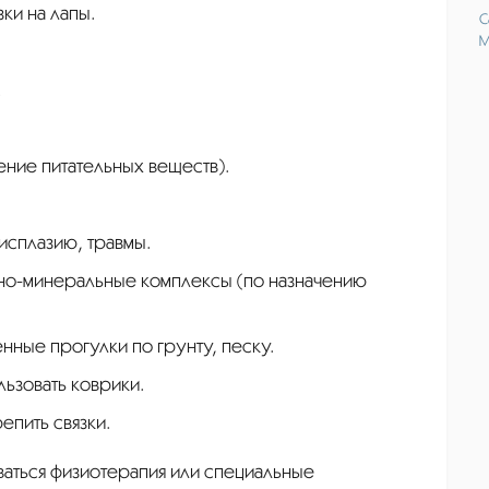
ки на лапы.
С
М
.
оение питательных веществ).
дисплазию, травмы.
нно-минеральные комплексы (по назначению
нные прогулки по грунту, песку.
льзовать коврики.
епить связки.
ваться физиотерапия или специальные