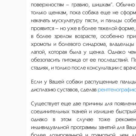
поверхностям – гравию, шишкам”. Обычно 
только щенкам, пока собака еще не сформ
накачать мускулатуру пясти, и пальцы соб
проявится – но уже в более тяжелой форме
в более зрелом возрасте, особенно пр
хромоты и болевого синдрома, владельцы
лапой, которая была у щенка. Однако чем
обезопасить питомца от ее последствий. 
стадиях, и только после консультации с вра
Если у Вашей собаки распущенные пальцы
дисплазию суставов, сделав
рентгенографи
Существует еще две причины для появлен
соединительных тканей и излишне быстрый
однако в этом случае тоже рекоме
индивидуальной программы занятий для Ваш
более дозированной и грамотной, чем д