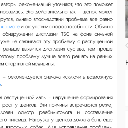
авторы рекомендаций уточняют, что это поможет
ировалась. Это действительно так – щенок может
ерутся, однако впоследствии проблема все равно
,
хромоте
и отсутствии опороспособности. Обычно
и обнаружении дисплазии ТБС на фоне сильной
 уже не связывают эту проблему с распущенной
 раньше выявится дисплазия сустава, тем проще
Поэтому проблему лучше всего решать на ранних
чом спортивной медицины.
 – рекомендуется сначала исключить возможную
ю
.
ия распущенной лапы – нарушение формирования
 рост у щенков. Эти причины встречаются реже,
ндован осмотр
реабилитолога
и составление
его питомца. Нагрузка у щенков должна быть еще
ля взрослых собак. Для исправления проблемы