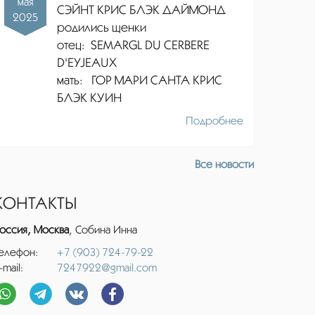
мая
СЭЙНТ КРИС БЛЭК ДАЙМОНД
2025
родились щенки
отец:
SEMARGL DU CERBERE
D'EYJEAUX
мать: ГОР МАРИ САНТА КРИС
БЛЭК КУИН
Подробнее
Все новости
КОНТАКТЫ
оссия, Москва
, Собина Инна
елефон:
+7 (903) 724-79-22
-mail:
7247922@gmail.com