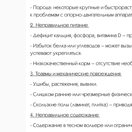
- Порода: некоторые крупные и быстрораст
к проблемам с опорно-двигательным аппара
2. Неправильное питание
- Дефицит кальция, фосфора, витамина D – пр
- Избыток белка или углеводов – может вызыв
успевают укрепляться.
- Низкокачественный корм – отсутствие не
3. Травмы и механические повреждения
- Ушибы, растяжения, вывихи.
- Слишком ранние или чрезмерные физически
- Скользкие полы (ламинат, плитка) – привод
4. Неправильное содержание
- Содержание в тесном вольере или огранич