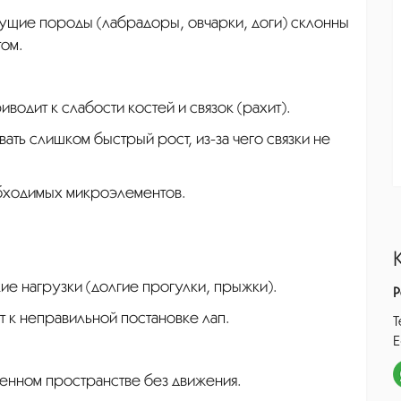
ущие породы (лабрадоры, овчарки, доги) склонны
том.
иводит к слабости костей и связок (рахит).
ать слишком быстрый рост, из-за чего связки не
обходимых микроэлементов.
е нагрузки (долгие прогулки, прыжки).
Р
ят к неправильной постановке лап.
Т
E
енном пространстве без движения.