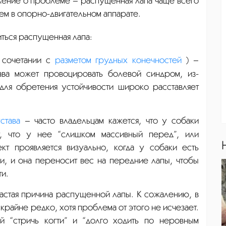
ление о проблеме – распущенная лапа чаще всего
ем в опорно-двигательном аппарате.
ться распущенная лапа:
 сочетании с
разметом грудных конечностей
) –
ава может провоцировать болевой синдром, из-
 для обретения устойчивости широко расставляет
става
– часто владельцам кажется, что у собаки
у, что у нее “слишком массивный перед”, или
ект проявляется визуально, когда у собаки есть
и, и она переносит вес на передние лапы, чтобы
ти.
астая причина распущенной лапы. К сожалению, в
крайне редко, хотя проблема от этого не исчезает.
 “стричь когти” и “долго ходить по неровным