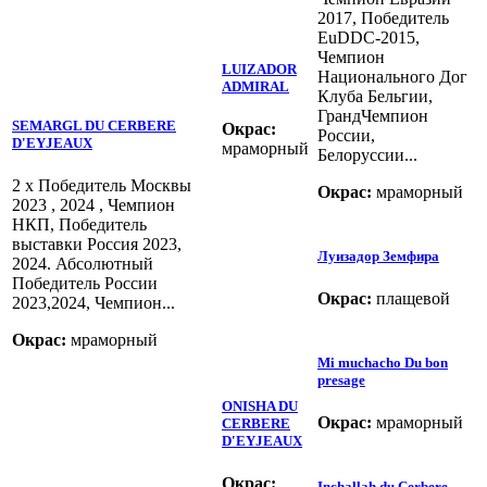
2017, Победитель
EuDDC-2015,
Чемпион
LUIZADOR
Национального Дог
ADMIRAL
Клуба Бельгии,
ГрандЧемпион
SEMARGL DU CERBERE
Окрас:
России,
D'EYJEAUX
мраморный
Белоруссии...
2 x Победитель Москвы
Окрас:
мраморный
2023 , 2024 , Чемпион
НКП, Победитель
выставки Россия 2023,
Луизадор Земфира
2024. Абсолютный
Победитель России
Окрас:
плащевой
2023,2024, Чемпион...
Окрас:
мраморный
Mi muchacho Du bon
presage
ONISHA DU
Окрас:
мраморный
CERBERE
D'EYJEAUX
Окрас:
Inchallah du Cerbere