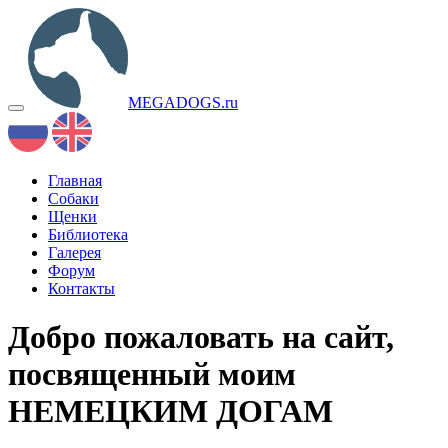
MEGA
DOGS
.ru
Toggle
navigation
Главная
Собаки
Щенки
Библиотека
Галерея
Форум
Контакты
Добро пожаловать
на сайт,
посвященный моим
НЕМЕЦКИМ ДОГАМ