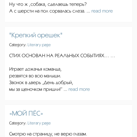
Ну что ж ,собака, сделаешь теперь?
А с шерсти на пол сорвалась слеза. ...
read more
"Крепкий орешек"
Category:
Literary page
СТИХ ОСНОВАН НА РЕАЛЬНЫХ СОБЫТИЯХ… …
Играет дожачья команда,
резвятся во всю малыши.
Звонок в дверь „День добрый,
мы за щеночком пришли!“ ...
read more
«МОЙ ПЁС»
Category:
Literary page
Смотрю на страницу, не верю глазам.