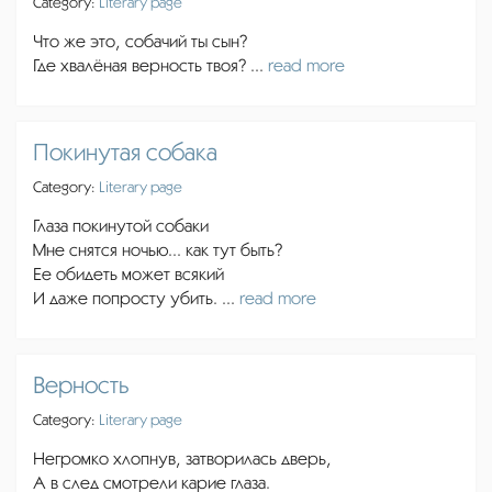
Category:
Literary page
Что же это, собачий ты сын?
Где хвалёная верность твоя? ...
read more
Покинутая собака
Category:
Literary page
Глаза покинутой собаки
Мне снятся ночью... как тут быть?
Ее обидеть может всякий
И даже попросту убить. ...
read more
Верность
Category:
Literary page
Негромко хлопнув, затворилась дверь,
А в след смотрели карие глаза.