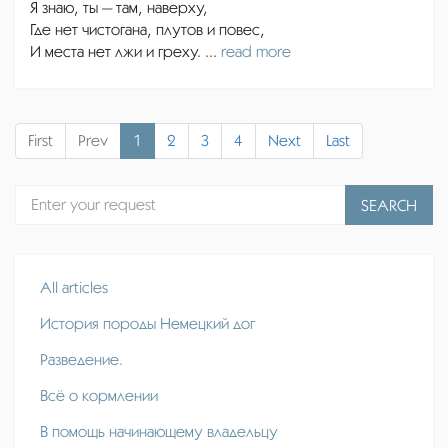
Я знаю, ты — там, наверху,
Где нет чистогана, плутов и повес,
И места нет лжи и греху. ...
read more
First
Prev
1
2
3
4
Next
Last
SEARCH
All articles
История породы Немецкий дог
Разведение.
Всё о кормлении
В помощь начинающему владельцу