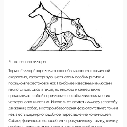
Естественные аллюры
Термин "аллюр" определяет способы движения с различной
скоростью, характеризующиеся своим особым ритмом и
порядком перестановки ног. Наиболее известными аллюрами
являются шаг, рысь и галоп, но иноходь и кентер также
представляют собой нормальные способы движения многих
четвероногих животных. Иноходь относится к аллюру (способу
движения) собак, в котором безопорная фаза отсутствует, толчка
нет, а есть шарнирноподобное переставление конечностей.
Собака, физически неспособная к продуктивному толчку, вымаху,
манёвру - переходит на иноходь как на щадящий аллюр.