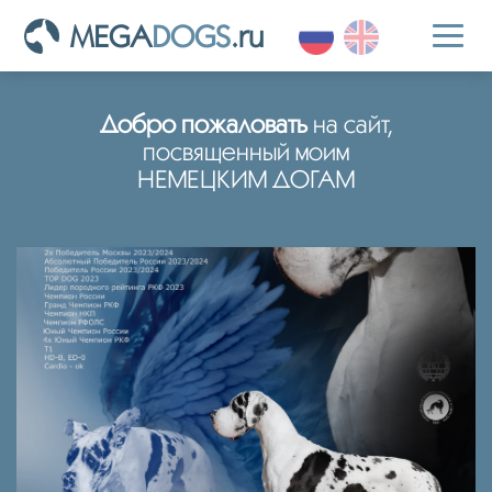
MEGA
DOGS
.ru
Toggl
naviga
Добро пожаловать
на сайт,
посвященный моим
НЕМЕЦКИМ ДОГАМ