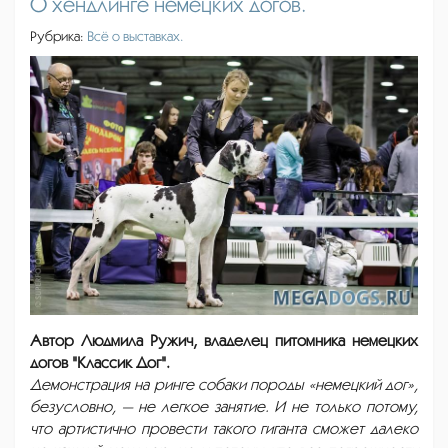
О хендлинге немецких догов.
Рубрика:
Всё о выставках.
Автор Людмила Ружич, владелец питомника немецких
догов "Классик Дог".
Демонстрация на ринге собаки породы «немецкий дог»,
безусловно, — не легкое занятие. И не только потому,
что артистично провести такого гиганта сможет далеко