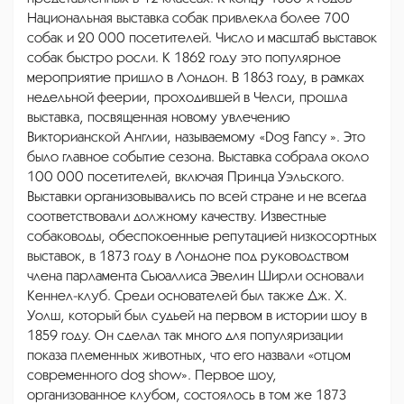
Национальная выставка собак привлекла более 700
собак и 20 000 посетителей. Число и масштаб выставок
собак быстро росли. К 1862 году это популярное
мероприятие пришло в Лондон. В 1863 году, в рамках
недельной феерии, проходившей в Челси, прошла
выставка, посвященная новому увлечению
Викторианской Англии, называемому «Dog Fancy ». Это
было главное событие сезона. Выставка собрала около
100 000 посетителей, включая Принца Уэльского.
Выставки организовывались по всей стране и не всегда
соответствовали должному качеству. Известные
собаководы, обеспокоенные репутацией низкосортных
выставок, в 1873 году в Лондоне под руководством
члена парламента Сьюаллиса Эвелин Ширли основали
Кеннел-клуб. Среди основателей был также Дж. Х.
Уолш, который был судьей на первом в истории шоу в
1859 году. Он сделал так много для популяризации
показа племенных животных, что его назвали «отцом
современного dog show». Первое шоу,
организованное клубом, состоялось в том же 1873