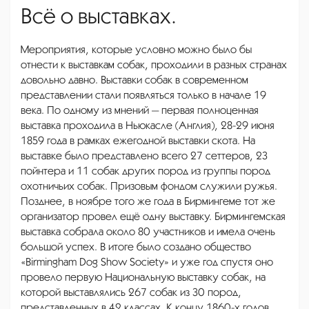
Всё о выставках.
Мероприятия, которые условно можно было бы
отнести к выставкам собак, проходили в разных странах
довольно давно. Выставки собак в современном
представлении стали появляться только в начале 19
века. По одному из мнений — первая полноценная
выставка проходила в Ньюкасле (Англия), 28-29 июня
1859 года в рамках ежегодной выставки скота. На
выставке было представлено всего 27 сеттеров, 23
пойнтера и 11 собак других пород из группы пород
охотничьих собак. Призовым фондом служили ружья.
Позднее, в ноябре того же года в Бирмингеме тот же
организатор провел ещё одну выставку. Бирмингемская
выставка собрала около 80 участников и имела очень
большой успех. В итоге было создано общество
«Birmingham Dog Show Society» и уже год спустя оно
провело первую Национальную выставку собак, на
которой выставлялись 267 собак из 30 пород,
представленных в 42 классах. К концу 1860-х годов